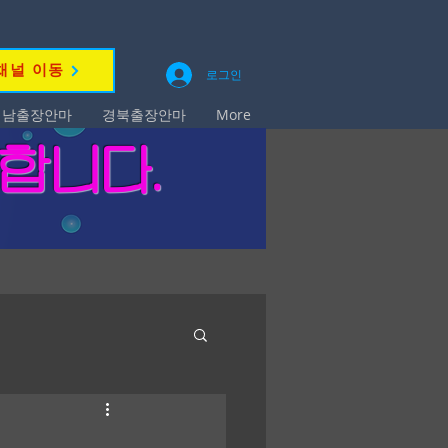
채널 이동
로그인
경남출장안마
경북출장안마
More
영합니다.