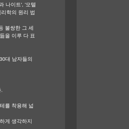
 나이트', '모텔
혹심리학의 원리 법
.
등 불쌍한 그 세
듦을 이루 다 표
 30대 남자들의 
.
경테를 착용해 넓
각하게 생각하지 