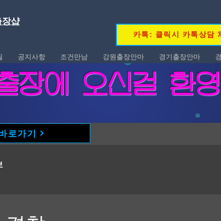
 출장샵
카톡: 클릭시 카톡상담 
필
공지사항
조건만남
강원출장안마
경기출장안마
콜 출장에 오신걸 환
 바로가기
보