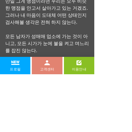
만일 그게 맹점이라면 우리는 모두 비슷
한 맹점을 안고서 살아가고 있는 거겠죠.
그러나 내 마음이 도대체 어떤 상태인지 
검사해볼 생각은 전혀 하지 않는다.
모든 남자가 성매매 업소에 가는 것이 아
니고, 모든 시가가 눈에 불을 켜고 며느리
를 잡진 않는다.
마치 금방이라도 아버지처럼 나를 버리
프로필
고객센터
이용안내
고 다른 여자에게 갈 것 같은 느낌이 반복
되니 괴로운 마음에 남자친구에게 자꾸 
전화를 거는 것입니다.
선글라스의 경우, 테의 윗부분이 강조된 
스타일은 넓은 이마를 더욱 강조하므로 
가급적 피하는 것이 좋다.
호기심을 선망으로 바꾸는 액션 스킬이 
유혹의 결정타!