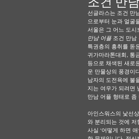
조건 만남
선글라스는 조건 만남
으로부터 눈과 얼굴을
서울은 그 어느 도시
만남 어플
 조건 만남
특권층의 흥취를 돋운
귀가마라톤대회, 통금
등으로 채색된 새로운
운 만물상의 풍경이다
남자의 도전욕에 불을
지는 여우가 되려면 
만남 어플 형태로 좀
아인스워스의 낯선상황
와 분리되는 것에 저
사실 ‘어떻게 하면 
한 문제입니다. 정신분