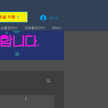
채널 이동
로그인
경남출장안마
경북출장안마
More
영합니다.