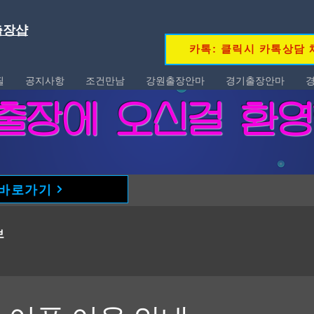
 출장샵
카톡: 클릭시 카톡상담 
필
공지사항
조건만남
강원출장안마
경기출장안마
콜 출장에 오신걸 환
 바로가기
보