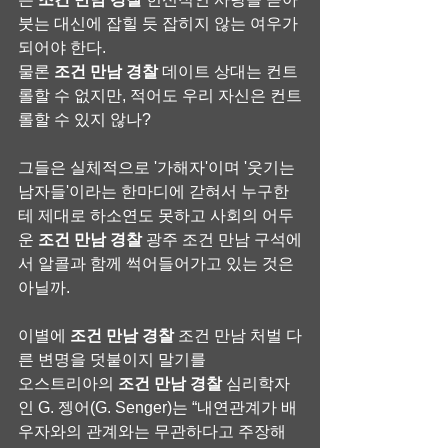
붓는 대신에 잡힐 듯 잡히지 않는 여우가 
되어야 한다.
물론 
조건 만남 경찰
 데이트 상대는 컨트
롤할 수 없지만, 적어도 우리 자신은 컨트
롤할 수 있지 않나?
그들은 실체적으로 '가해자'이며 '웃기는 
남자들'이라는 한마디에 갇혀서 누구한
테 제대로 하소연도 못하고 사회의 어두
운 
조건 만남 경찰
 광주 조건 만남 구석에
서 알콜과 함께 썩어들어가고 있는 것은 
아닐까.
이별에 
조건 만남 경찰
 조건 만남 처벌 다
른 변명을 덧붙이지 말기를
오스트리아의 
조건 만남 경찰
 심리학자
인 G. 젱어(G. Senger)는 “내연관계가 배
우자와의 관계와는 무관하다고 주장해