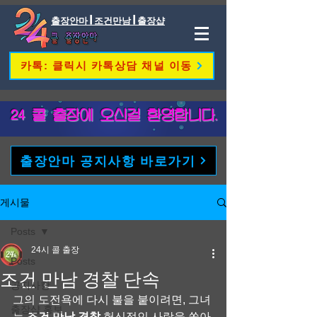
출장안마 | 조건만남 | 출장샵
카톡: 클릭시 카톡상담 채널 이동
​24 콜 출장에 오신걸 환영합니다.
출장안마 공지사항 바로가기
게시물
Posts
24시 콜 출장
Posts
조건 만남 경찰 단속
공지사항
그의 도전욕에 다시 불을 붙이려면, 그녀
출장샵 홍보
는 
조건 만남 경찰
 헌신적인 사랑을 쏟아