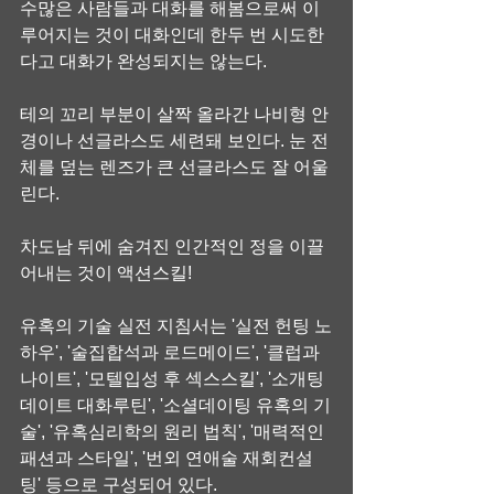
수많은 사람들과 대화를 해봄으로써 이
루어지는 것이 대화인데 한두 번 시도한
다고 대화가 완성되지는 않는다.
테의 꼬리 부분이 살짝 올라간 나비형 안
경이나 선글라스도 세련돼 보인다. 눈 전
체를 덮는 렌즈가 큰 선글라스도 잘 어울
린다.
차도남 뒤에 숨겨진 인간적인 정을 이끌
어내는 것이 액션스킬!
유혹의 기술 실전 지침서는 '실전 헌팅 노
하우', '술집합석과 로드메이드', '클럽과 
나이트', '모텔입성 후 섹스스킬', '소개팅 
데이트 대화루틴', '소셜데이팅 유혹의 기
술', '유혹심리학의 원리 법칙', '매력적인 
패션과 스타일', '번외 연애술 재회컨설
팅' 등으로 구성되어 있다.