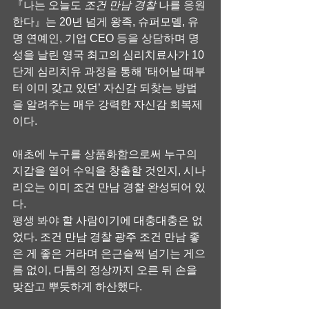
『나는 오늘도 
조건 만남 경찰
 나를 응원
한다』는 20년 넘게 왕족, 슈퍼모델, 유
명 연예인, 기업 CEO 등을 상담하며 명
성을 날린 영국 최고의 심리치료사가 10
단계 심리치유 과정을 통해 ‘태어날 때부
터 이미 갖고 있던’ 자신감 되찾는 방법
을 알려주는 매우 강력한 자신감 회복제
이다.
애초에 누구를 상품화함으로써 누구의 
지갑을 열어 수익을 창출할 것인지, 시나
리오는 이미 조건 만남 경찰 완성되어 있
다.
평생 봐야 할 사람이기에 대충대충은 없
었다. 조건 만남 경찰 광주 조건 만남 좋
은 게 좋은 거라며 은근슬쩍 넘기는 게으
름 없이, 다툼의 정상까지 오른 뒤 손을 
맞잡고 뿌듯하게 하산했다.