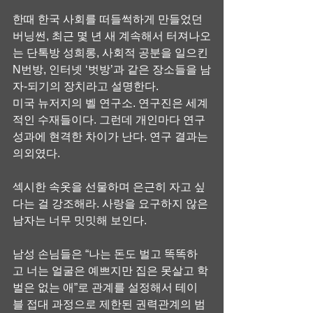
한때 한국 사회를 떠들썩하게 만들었던 
버닝썬, 최근 몇 년 새 계속해서 터져나오
는 단톡방 성희롱, 사회적 공분을 일으킨 
N번방, 인터넷 ‘벗방’과 같은 장소들을 남
자-되기의 장치라고 설명한다.
미국 뉴저지의 벨 연구소. 연구진은 세계
적인 수재들이다. 그런데 개인마다 연구 
성과에 현격한 차이가 난다. 연구 결과는 
의외였다.
섹시한 속옷을 선물하며 은근히 자고 싶
다는 걸 강조해라. 사랑을 요구하지 않은 
남자는 너무 밋밋해 보인다.
남성 손님들은 “나는 돈도 벌고 똑똑하
고 너는 얼굴은 예쁘지만 집은 못살고 학
벌은 없는 애”로 관계를 설정해서 테이
블 접대 과정으로 제한된 권력관계의 범