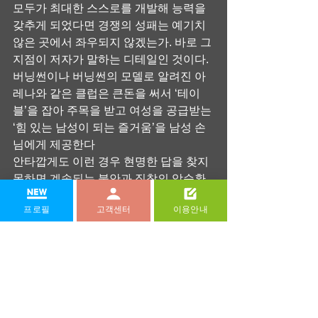
모두가 최대한 스스로를 개발해 능력을 
갖추게 되었다면 경쟁의 성패는 예기치 
않은 곳에서 좌우되지 않겠는가. 바로 그 
지점이 저자가 말하는 디테일인 것이다.
버닝썬이나 버닝썬의 모델로 알려진 아
레나와 같은 클럽은 큰돈을 써서 ‘테이
블’을 잡아 주목을 받고 여성을 공급받는 
‘힘 있는 남성이 되는 즐거움’을 남성 손
님에게 제공한다
안타깝게도 이런 경우 현명한 답을 찾지 
못하면 계속되는 불안과 집착의 악순환
을 낳기도 합니다. 이런 경우에는 상대방
프로필
고객센터
이용안내
의 행동보다 내 안에 원인과 답이 있음을 
알아야 합니다.
절친에게 부탁해 당신이 술 취해서 보낸 
문자 혹은 만취한 모습일 때 찍었던 사진
을 데이트하는 도중 매시간 보내 달라고 
한다.